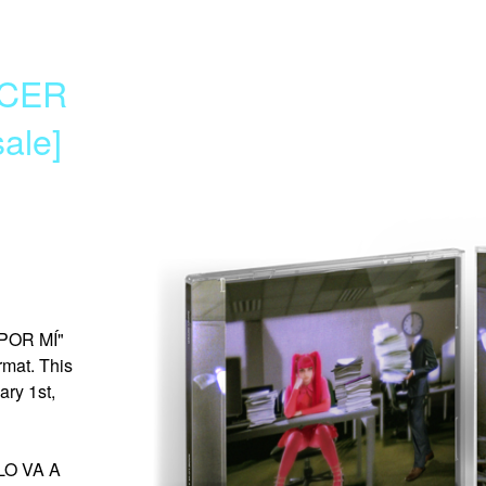
ACER
ale]
POR MÍ"
rmat. This
ary 1st,
 LO VA A