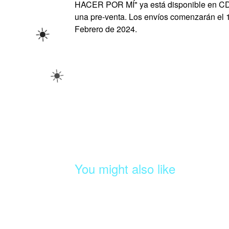
HACER POR MÍ" ya está disponible en CD
una pre-venta. Los envíos comenzarán el 
Febrero de 2024.
☀️
☀️
☀️
️
You might also like