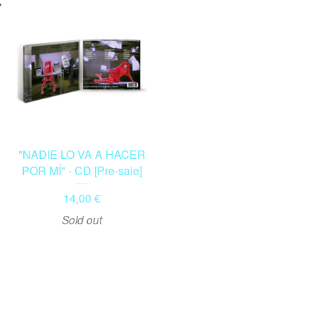
☀️
"NADIE LO VA A HACER
POR MÍ" - CD [Pre-sale]
14,00
€
Sold out